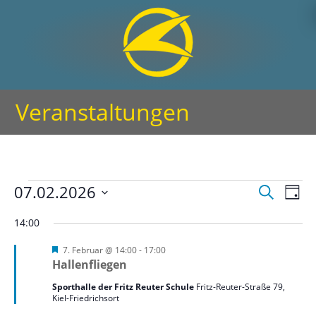
Veranstaltungen
07.02.2026
V
V
S
T
e
u
e
D
a
c
14:00
r
r
g
a
h
a
t
a
H
7. Februar @ 14:00
-
17:00
e
n
e
Hallenfliegen
u
n
r
s
m
v
s
Sporthalle der Fritz Reuter Schule
Fritz-Reuter-Straße 79,
t
o
Kiel-Friedrichsort
w
r
t
a