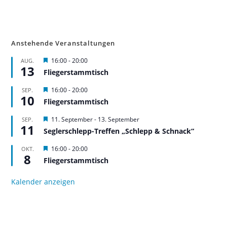
Anstehende Veranstaltungen
H
16:00
-
20:00
AUG.
13
e
Fliegerstammtisch
r
v
H
16:00
-
20:00
SEP.
o
10
e
r
Fliegerstammtisch
r
g
v
e
H
11. September
-
13. September
SEP.
o
h
11
e
r
Seglerschlepp-Treffen „Schlepp & Schnack“
o
r
g
b
v
e
H
16:00
-
20:00
OKT.
e
o
h
8
e
n
r
Fliegerstammtisch
o
r
g
b
v
e
e
o
Kalender anzeigen
h
n
r
o
g
b
e
e
h
n
o