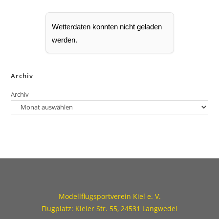
b
e
n
Wetterdaten konnten nicht geladen
werden.
Archiv
Archiv
Modellflugsportverein Kiel e. V.
Flugplatz: Kieler Str. 55, 24531 Langwedel