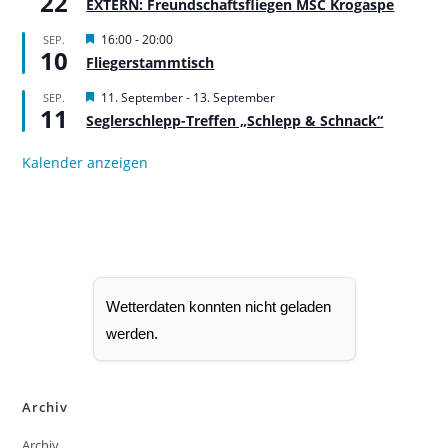
22
r
EXTERN: Freundschaftsfliegen MSC Krogaspe
g
e
H
16:00
-
20:00
SEP.
h
10
e
Fliegerstammtisch
o
r
b
v
H
11. September
-
13. September
SEP.
e
o
11
e
n
r
Seglerschlepp-Treffen „Schlepp & Schnack“
r
g
v
e
o
Kalender anzeigen
h
r
o
g
b
e
e
h
n
o
b
e
n
Wetterdaten konnten nicht geladen
werden.
Archiv
Archiv