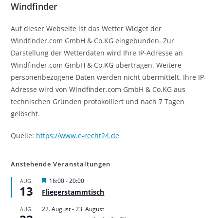
Windfinder
Auf dieser Webseite ist das Wetter Widget der
Windfinder.com GmbH & Co.KG eingebunden. Zur
Darstellung der Wetterdaten wird Ihre IP-Adresse an
Windfinder.com GmbH & Co.KG übertragen. Weitere
personenbezogene Daten werden nicht übermittelt. Ihre IP-
Adresse wird von Windfinder.com GmbH & Co.KG aus
technischen Gründen protokolliert und nach 7 Tagen
gelöscht.
Quelle:
https://www.e-recht24.de
Anstehende Veranstaltungen
H
16:00
-
20:00
AUG.
13
e
Fliegerstammtisch
r
v
22. August
-
23. August
AUG.
o