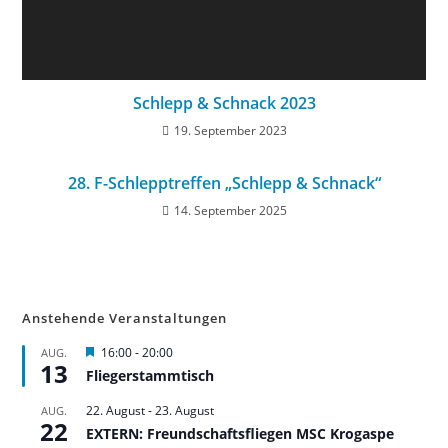
Schlepp & Schnack 2023
19. September 2023
28. F-Schlepptreffen „Schlepp & Schnack“
14. September 2025
Anstehende Veranstaltungen
H
16:00
-
20:00
AUG.
13
e
Fliegerstammtisch
r
v
22. August
-
23. August
AUG.
o
22
r
EXTERN: Freundschaftsfliegen MSC Krogaspe
g