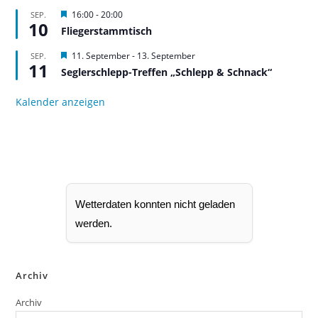
e
H
16:00
-
20:00
SEP.
h
10
e
Fliegerstammtisch
o
r
b
v
H
11. September
-
13. September
SEP.
e
o
11
e
n
r
Seglerschlepp-Treffen „Schlepp & Schnack“
r
g
v
e
o
Kalender anzeigen
h
r
o
g
b
e
e
h
n
o
b
e
n
Wetterdaten konnten nicht geladen
werden.
Archiv
Archiv