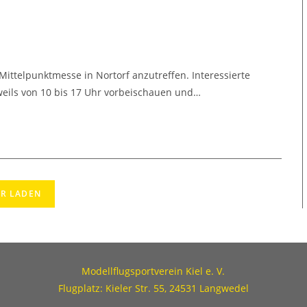
ttelpunktmesse in Nortorf anzutreffen. Interessierte
weils von 10 bis 17 Uhr vorbeischauen und…
R LADEN
Modellflugsportverein Kiel e. V.
Flugplatz: Kieler Str. 55, 24531 Langwedel