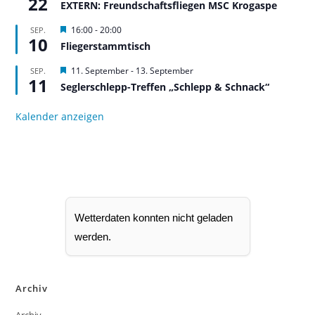
22
r
EXTERN: Freundschaftsfliegen MSC Krogaspe
g
e
H
16:00
-
20:00
SEP.
h
10
e
Fliegerstammtisch
o
r
b
v
H
11. September
-
13. September
SEP.
e
o
11
e
n
r
Seglerschlepp-Treffen „Schlepp & Schnack“
r
g
v
e
o
Kalender anzeigen
h
r
o
g
b
e
e
h
n
o
b
e
n
Wetterdaten konnten nicht geladen
werden.
Archiv
Archiv