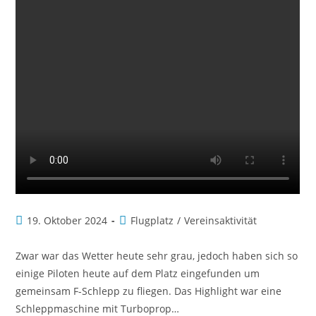
19. Oktober 2024
Flugplatz
/
Vereinsaktivität
Zwar war das Wetter heute sehr grau, jedoch haben sich so
einige Piloten heute auf dem Platz eingefunden um
gemeinsam F-Schlepp zu fliegen. Das Highlight war eine
Schleppmaschine mit Turboprop…