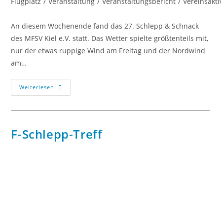
Flugplatz
/
Veranstaltung
/
Veranstaltungsbericht
/
Vereinsakti
An diesem Wochenende fand das 27. Schlepp & Schnack
des MFSV Kiel e.V. statt. Das Wetter spielte größtenteils mit,
nur der etwas ruppige Wind am Freitag und der Nordwind
am…
Weiterlesen
F-Schlepp-Treff