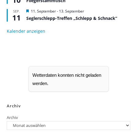
Fliegerstammtisch
o
r
b
v
H
11. September
-
13. September
SEP.
e
o
11
e
n
r
Seglerschlepp-Treffen „Schlepp & Schnack“
r
g
v
e
o
Kalender anzeigen
h
r
o
g
b
e
e
h
n
o
b
e
n
Wetterdaten konnten nicht geladen
werden.
Archiv
Archiv