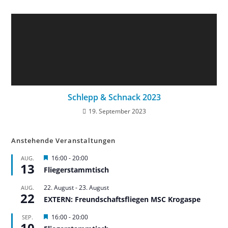
Schlepp & Schnack 2023
19. September 2023
Anstehende Veranstaltungen
H
16:00
-
20:00
AUG.
13
e
Fliegerstammtisch
r
v
22. August
-
23. August
AUG.
o
22
r
EXTERN: Freundschaftsfliegen MSC Krogaspe
g
e
H
16:00
-
20:00
SEP.
h
10
e