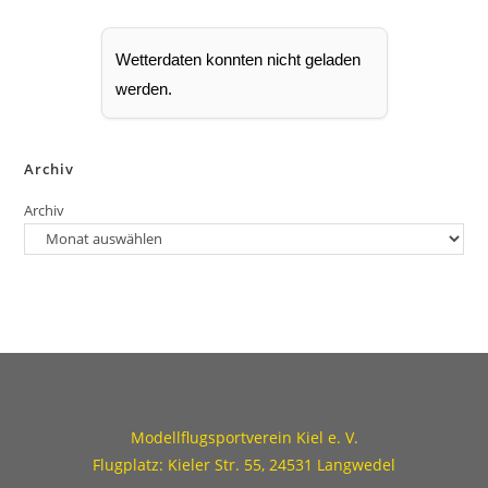
b
e
n
Wetterdaten konnten nicht geladen
werden.
Archiv
Archiv
Modellflugsportverein Kiel e. V.
Flugplatz: Kieler Str. 55, 24531 Langwedel