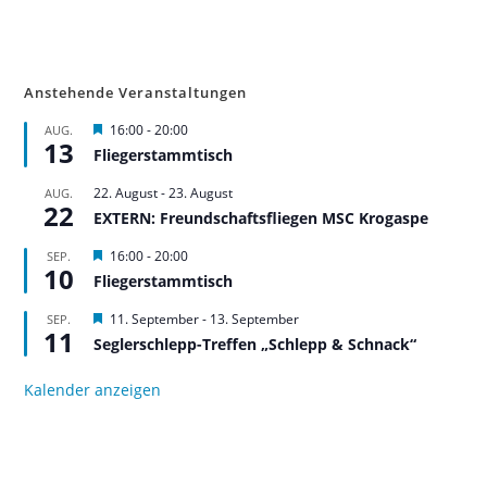
Anstehende Veranstaltungen
H
16:00
-
20:00
AUG.
13
e
Fliegerstammtisch
r
v
22. August
-
23. August
AUG.
o
22
r
EXTERN: Freundschaftsfliegen MSC Krogaspe
g
e
H
16:00
-
20:00
SEP.
h
10
e
Fliegerstammtisch
o
r
b
v
H
11. September
-
13. September
SEP.
e
o
11
e
n
r
Seglerschlepp-Treffen „Schlepp & Schnack“
r
g
v
e
o
Kalender anzeigen
h
r
o
g
b
e
e
h
n
o