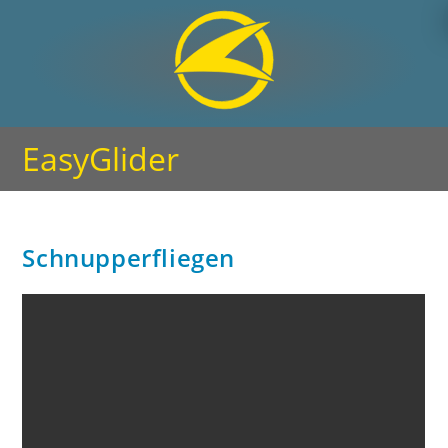
EasyGlider
Schnupperfliegen