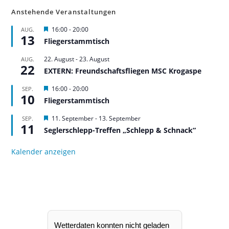
Anstehende Veranstaltungen
H
16:00
-
20:00
AUG.
13
e
Fliegerstammtisch
r
v
22. August
-
23. August
AUG.
o
22
r
EXTERN: Freundschaftsfliegen MSC Krogaspe
g
e
H
16:00
-
20:00
SEP.
h
10
e
Fliegerstammtisch
o
r
b
v
H
11. September
-
13. September
SEP.
e
o
11
e
n
r
Seglerschlepp-Treffen „Schlepp & Schnack“
r
g
v
e
o
Kalender anzeigen
h
r
o
g
b
e
e
h
n
o
b
e
n
Wetterdaten konnten nicht geladen