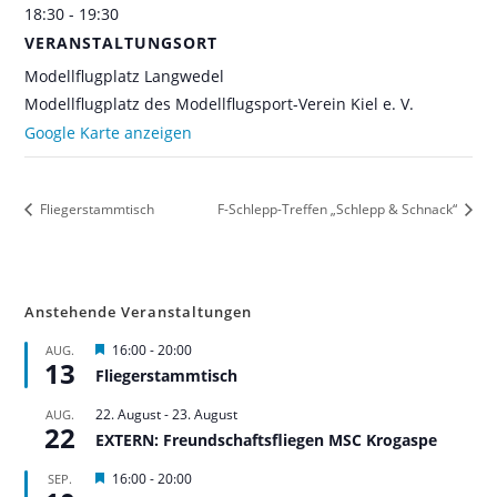
18:30 - 19:30
VERANSTALTUNGSORT
Modellflugplatz Langwedel
Modellflugplatz des Modellflugsport-Verein Kiel e. V.
Google Karte anzeigen
Fliegerstammtisch
F-Schlepp-Treffen „Schlepp & Schnack“
Anstehende Veranstaltungen
H
16:00
-
20:00
AUG.
13
e
Fliegerstammtisch
r
v
22. August
-
23. August
AUG.
o
22
r
EXTERN: Freundschaftsfliegen MSC Krogaspe
g
e
H
16:00
-
20:00
SEP.
h
e