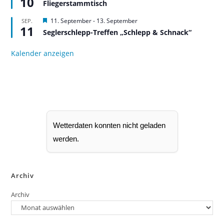
10
Fliegerstammtisch
o
r
b
v
H
11. September
-
13. September
SEP.
e
o
11
e
n
r
Seglerschlepp-Treffen „Schlepp & Schnack“
r
g
v
e
o
Kalender anzeigen
h
r
o
g
b
e
e
h
n
o
b
e
n
Wetterdaten konnten nicht geladen
werden.
Archiv
Archiv