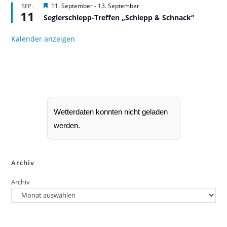
v
H
11. September
-
13. September
SEP.
e
o
11
e
n
r
Seglerschlepp-Treffen „Schlepp & Schnack“
r
g
v
e
o
Kalender anzeigen
h
r
o
g
b
e
e
h
n
o
b
e
n
Wetterdaten konnten nicht geladen
werden.
Archiv
Archiv