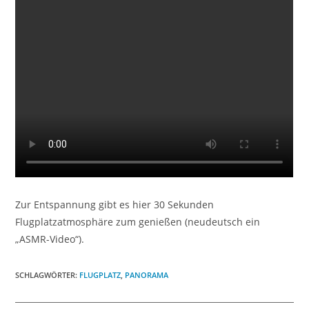
Zur Entspannung gibt es hier 30 Sekunden
Flugplatzatmosphäre zum genießen (neudeutsch ein
„ASMR-Video“).
SCHLAGWÖRTER
:
FLUGPLATZ
,
PANORAMA