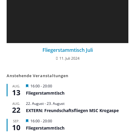
Fliegerstammtisch Juli
11. Juli 2024
Anstehende Veranstaltungen
H
16:00
-
20:00
AUG.
13
e
Fliegerstammtisch
r
v
22. August
-
23. August
AUG.
o
22
r
EXTERN: Freundschaftsfliegen MSC Krogaspe
g
e
H
16:00
-
20:00
SEP.
h
10
e
Fliegerstammtisch
o
r
b