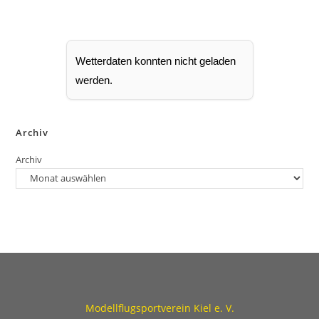
h
n
o
b
e
n
Wetterdaten konnten nicht geladen
werden.
Archiv
Archiv
Modellflugsportverein Kiel e. V.