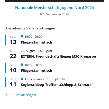
Nationale Meisterschaft Jugend Nord 2024
1. September 2024
Anstehende Veranstaltungen
H
16:00
-
20:00
AUG.
13
e
Fliegerstammtisch
r
v
22. August
-
23. August
AUG.
o
22
r
EXTERN: Freundschaftsfliegen MSC Krogaspe
g
e
H
16:00
-
20:00
SEP.
h
10
e
Fliegerstammtisch
o
r
b
v
H
11. September
-
13. September
SEP.
e
o
11
e
n
r
Seglerschlepp-Treffen „Schlepp & Schnack“
r
g
v
e
o
Kalender anzeigen
h
r
o
g
b
e
e