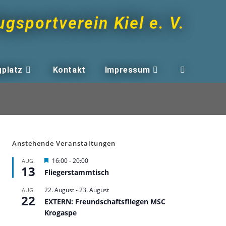
ugsportverein Kiel e. V.
gplatz
Kontakt
Impressum
Anstehende Veranstaltungen
H
16:00
-
20:00
AUG.
13
e
Fliegerstammtisch
r
v
22. August
-
23. August
AUG.
o
22
r
EXTERN: Freundschaftsfliegen MSC
g
Krogaspe
e
h