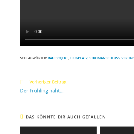
SCHLAGWÖRTER
:
BAUPROJEKT
,
FLUGPLATZ
,
STROMANSCHLUSS
,
VEREIN
Vorheriger Beitrag
Der Frühling naht…
DAS KÖNNTE DIR AUCH GEFALLEN