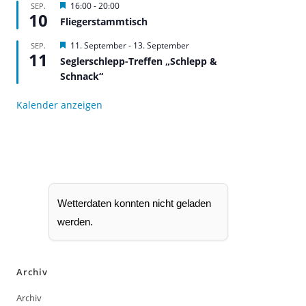
H
16:00
-
20:00
SEP.
o
10
e
b
Fliegerstammtisch
r
e
v
n
H
11. September
-
13. September
SEP.
o
11
e
r
Seglerschlepp-Treffen „Schlepp &
r
g
Schnack“
v
e
o
h
r
o
Kalender anzeigen
g
b
e
e
h
n
o
b
e
n
Wetterdaten konnten nicht geladen
werden.
Archiv
Archiv